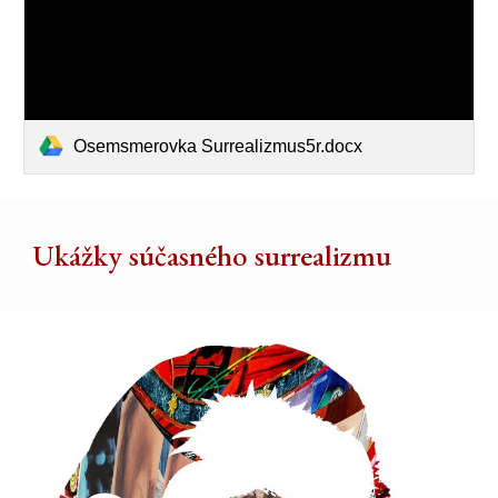
Osemsmerovka Surrealizmus5r.docx
Ukážky súčasného surrealizmu